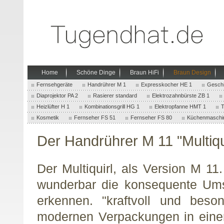
Home
Schöne Dinge
Braun HiFi
Braun Design
Fernsehgeräte
Handrührer M 1
Expresskocher HE 1
Geschi
Diaprojektor PA 2
Rasierer standard
Elektrozahnbürste ZB 1
Heizlüfter H 1
Kombinationsgrill HG 1
Elektropfanne HMT 1
T
Kosmetik
Fernseher FS 51
Fernseher FS 80
Küchenmaschi
Der Handrührer M 11 "Multi
Der Multiquirl, als Version M 11
wunderbar die konsequente Ums
erkennen. "kraftvoll und beso
modernen Verpackungen in einer V